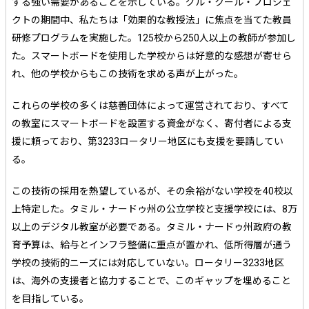
する強い需要があることを示している。グル・クール・プロジェ
クトの期間中、私たちは「効果的な教授法」に焦点を当てた教員
研修プログラムを実施した。125校から250人以上の教師が参加し
た。スマートボードを使用した学校からは好意的な感想が寄せら
れ、他の学校からもこの技術を求める声が上がった。
これらの学校の多くは慈善団体によって運営されており、すべて
の教室にスマートボードを設置する資金がなく、寄付者による支
援に頼っており、第3233ロータリー地区にも支援を要請してい
る。
この技術の採用を熱望しているが、その余裕がない学校を40校以
上特定した。タミル・ナードゥ州の公立学校と支援学校には、8万
以上のデジタル教室が必要である。タミル・ナードゥ州政府の教
育予算は、給与とインフラ整備に重点が置かれ、低所得層が通う
学校の技術的ニーズには対応していない。ロータリー3233地区
は、海外の支援者と協力することで、このギャップを埋めること
を目指している。