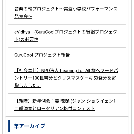
音楽の輪プロジェクト～常盤小学校パフォーマンス
発表会～
eVidhya (GuruCoolプロジェクトの後継プロジェク
ト)の必要性
GuruCool プロジェクト報告
【社会奉仕】NPO法人 Learning for All 様へフードパ
ントリー100世帯分とクリスマスケーキ50食分を寄
贈しました。
【親睦】新年例会：姜 暁艶 (ジャン ショウイェン）
二胡演奏とロータリアン格付コンテスト
年アーカイブ